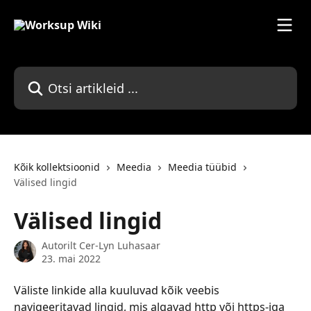
Mine põhisisu juurde
Otsi artikleid ...
Kõik kollektsioonid
Meedia
Meedia tüübid
Välised lingid
Välised lingid
Autorilt
Cer-Lyn Luhasaar
23. mai 2022
Väliste linkide alla kuuluvad kõik veebis 
navigeeritavad lingid, mis algavad http või https-iga 