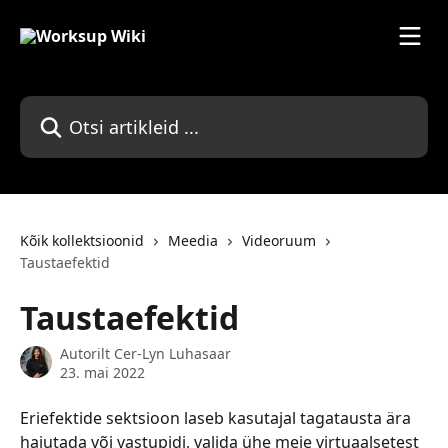
Mine põhisisu juurde
Otsi artikleid ...
Kõik kollektsioonid
Meedia
Videoruum
Taustaefektid
Taustaefektid
Autorilt
Cer-Lyn Luhasaar
23. mai 2022
Eriefektide sektsioon laseb kasutajal tagatausta ära 
hajutada või vastupidi, valida ühe meie virtuaalsetest 