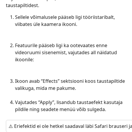
taustapiltidest.
Sellele võimalusele pääseb ligi tööriistaribalt, 
viibates üle kaamera ikooni.
Featuurile pääseb ligi ka ootevaates enne 
videoruumi sisenemist, vajutades all näidatud 
ikoonile:
Ikoon avab “Effects” sektsiooni koos taustapiltide 
valikuga, mida me pakume.
Vajutades “Apply”, lisandub taustaefekt kasutaja 
pildile ning seadete menüü võib sulgeda.
⚠️ Eriefektid ei ole hetkel saadaval läbi Safari brauseri 