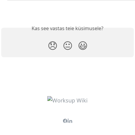
Kas see vastas teie küsimusele?
😞
😐
😃